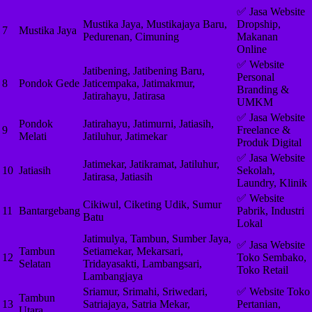
✅ Jasa Website
Mustika Jaya, Mustikajaya Baru,
Dropship,
7
Mustika Jaya
Pedurenan, Cimuning
Makanan
Online
✅ Website
Jatibening, Jatibening Baru,
Personal
8
Pondok Gede
Jaticempaka, Jatimakmur,
Branding &
Jatirahayu, Jatirasa
UMKM
✅ Jasa Website
Pondok
Jatirahayu, Jatimurni, Jatiasih,
9
Freelance &
Melati
Jatiluhur, Jatimekar
Produk Digital
✅ Jasa Website
Jatimekar, Jatikramat, Jatiluhur,
10
Jatiasih
Sekolah,
Jatirasa, Jatiasih
Laundry, Klinik
✅ Website
Cikiwul, Ciketing Udik, Sumur
11
Bantargebang
Pabrik, Industri
Batu
Lokal
Jatimulya, Tambun, Sumber Jaya,
✅ Jasa Website
Tambun
Setiamekar, Mekarsari,
12
Toko Sembako,
Selatan
Tridayasakti, Lambangsari,
Toko Retail
Lambangjaya
Sriamur, Srimahi, Sriwedari,
✅ Website Toko
Tambun
13
Satriajaya, Satria Mekar,
Pertanian,
Utara