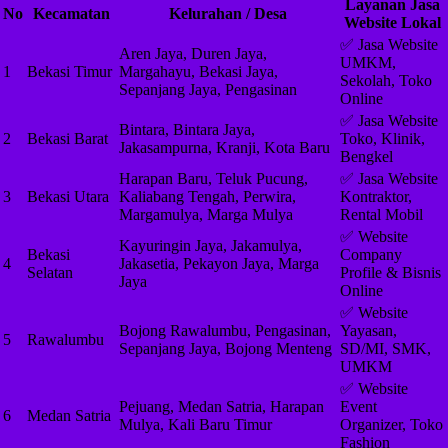
Layanan Jasa
No
Kecamatan
Kelurahan / Desa
Website Lokal
✅ Jasa Website
Aren Jaya, Duren Jaya,
UMKM,
1
Bekasi Timur
Margahayu, Bekasi Jaya,
Sekolah, Toko
Sepanjang Jaya, Pengasinan
Online
✅ Jasa Website
Bintara, Bintara Jaya,
2
Bekasi Barat
Toko, Klinik,
Jakasampurna, Kranji, Kota Baru
Bengkel
Harapan Baru, Teluk Pucung,
✅ Jasa Website
3
Bekasi Utara
Kaliabang Tengah, Perwira,
Kontraktor,
Margamulya, Marga Mulya
Rental Mobil
✅ Website
Kayuringin Jaya, Jakamulya,
Bekasi
Company
4
Jakasetia, Pekayon Jaya, Marga
Selatan
Profile & Bisnis
Jaya
Online
✅ Website
Bojong Rawalumbu, Pengasinan,
Yayasan,
5
Rawalumbu
Sepanjang Jaya, Bojong Menteng
SD/MI, SMK,
UMKM
✅ Website
Pejuang, Medan Satria, Harapan
Event
6
Medan Satria
Mulya, Kali Baru Timur
Organizer, Toko
Fashion