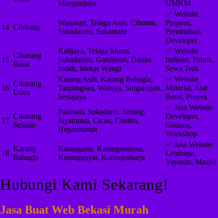
Mangunjaya
UMKM
✅ Website
Wanasari, Telaga Asih, Cibuntu,
Properti,
14
Cibitung
Sukadanau, Sukamahi
Perumahan,
Developer
Kalijaya, Telaga Murni,
✅ Website
Cikarang
15
Sukadanau, Gandasari, Danau
Industri, Pabrik,
Barat
Indah, Mekar Wangi
Sewa Truk
Karang Asih, Karang Bahagia,
✅ Website
Cikarang
16
Tanjungsari, Waluya, Simpangan,
Material, Alat
Utara
Sertajaya
Berat, Proyek
✅ Jasa Website
Pasirsari, Sukadami, Serang,
Cikarang
Developer,
17
Jayamukti, Cicau, Ciantra,
Selatan
Gudang,
Hegarmanah
Workshop
✅ Jasa Website
Karang
Karangsatu, Karangsentosa,
18
Lembaga,
Bahagia
Karanganyar, Karangraharja
Yayasan, Masjid
Hubungi Kami Sekarang!
Jasa Buat Web Bekasi Murah