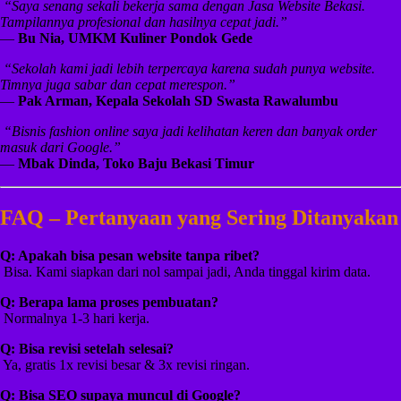
️
“Saya senang sekali bekerja sama dengan Jasa Website Bekasi.
Tampilannya profesional dan hasilnya cepat jadi.”
—
Bu Nia, UMKM Kuliner Pondok Gede
️
“Sekolah kami jadi lebih terpercaya karena sudah punya website.
Timnya juga sabar dan cepat merespon.”
—
Pak Arman, Kepala Sekolah SD Swasta Rawalumbu
️
“Bisnis fashion online saya jadi kelihatan keren dan banyak order
masuk dari Google.”
—
Mbak Dinda, Toko Baju Bekasi Timur
FAQ – Pertanyaan yang Sering Ditanyakan
Q: Apakah bisa pesan website tanpa ribet?
️ Bisa. Kami siapkan dari nol sampai jadi, Anda tinggal kirim data.
Q: Berapa lama proses pembuatan?
️ Normalnya 1-3 hari kerja.
Q: Bisa revisi setelah selesai?
️ Ya, gratis 1x revisi besar & 3x revisi ringan.
Q: Bisa SEO supaya muncul di Google?