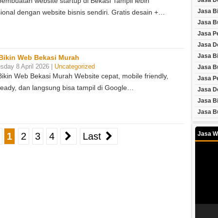
pembuatan website startup di Bekasi Tampil lebih
Jasa D
Jasa B
ional dengan website bisnis sendiri. Gratis desain +…
Jasa B
Jasa P
Jasa D
Jasa Bi
Bikin Web Bekasi Murah
day 8 April 2026 |
Uncategorized
Jasa Bu
Bikin Web Bekasi Murah Website cepat, mobile friendly,
Jasa P
eady, dan langsung bisa tampil di Google…
Jasa D
Jasa B
Jasa B
Jasa W
1
2
3
4
Last
Video
Player