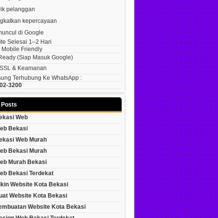
ik pelanggan
gkatkan kepercayaan
muncul di Google
te Selesai 1–2 Hari
Mobile Friendly
Ready (siap Masuk Google)
is SSL & Keamanan
sung Terhubung Ke WhatsApp :
02-3200
 Posts
ekasi Web
eb Bekasi
ekasi Web Murah
eb Bekasi Murah
eb Murah Bekasi
eb Bekasi Terdekat
ikin Website Kota Bekasi
uat Website Kota Bekasi
embuatan Website Kota Bekasi