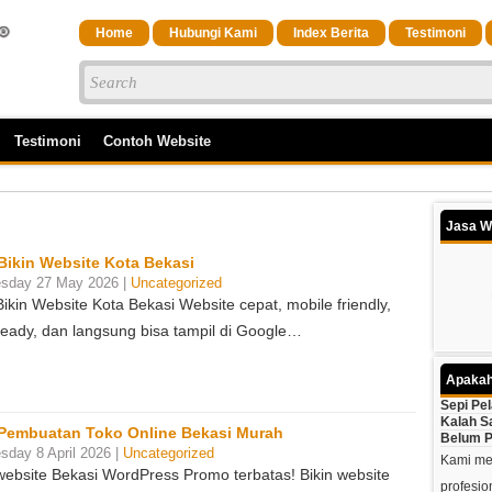
Home
Hubungi Kami
Index Berita
Testimoni
Testimoni
Contoh Website
Jasa W
Bikin Website Kota Bekasi
sday 27 May 2026 |
Uncategorized
ikin Website Kota Bekasi Website cepat, mobile friendly,
eady, dan langsung bisa tampil di Google…
Apakah
Sepi Pe
Kalah S
Pembuatan Toko Online Bekasi Murah
Belum P
day 8 April 2026 |
Uncategorized
Kami mem
website Bekasi WordPress Promo terbatas! Bikin website
profesio