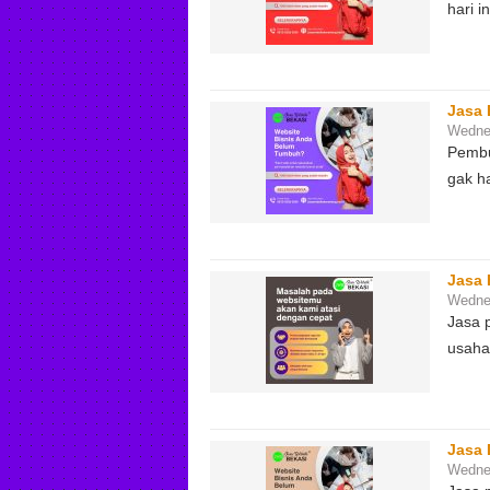
hari 
Jasa 
Wednes
Pembu
gak h
Jasa 
Wednes
Jasa 
usaha
Jasa 
Wednes