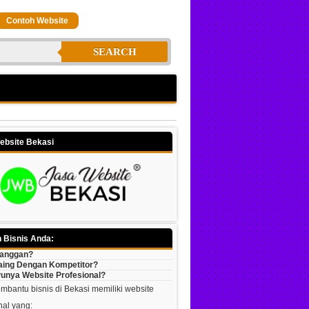
Contoh Website
SEARCH
ebsite Bekasi
 Bisnis Anda:
langgan?
aing Dengan Kompetitor?
unya Website Profesional?
bantu bisnis di Bekasi memiliki website
nal yang: