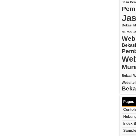
Jasa Pe
Pemb
Jas
Bekasi M
Murah
J
Webs
Bekasi
Pemb
Web
Mur
Bekasi
W
Website 
Beka
Pages
Contoh
Hubung
Index B
Sample