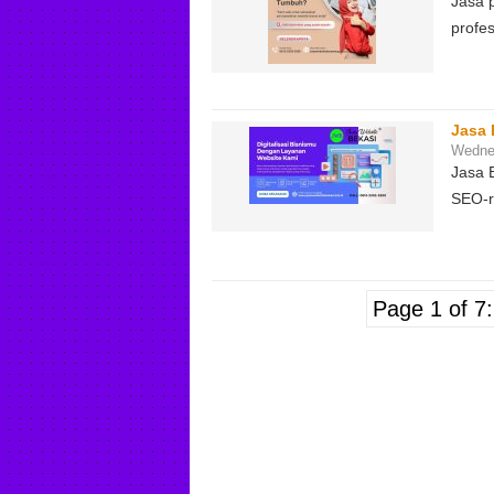
Jasa 
profes
Jasa 
Wednes
Jasa 
SEO-r
Page 1 of 7: