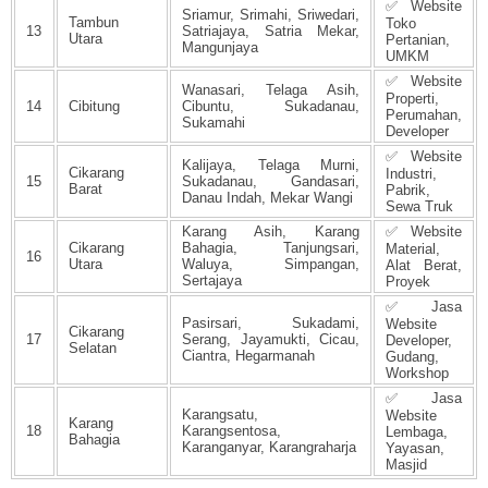
✅ Website
Sriamur, Srimahi, Sriwedari,
Tambun
Toko
13
Satriajaya, Satria Mekar,
Utara
Pertanian,
Mangunjaya
UMKM
✅ Website
Wanasari, Telaga Asih,
Properti,
14
Cibitung
Cibuntu, Sukadanau,
Perumahan,
Sukamahi
Developer
✅ Website
Kalijaya, Telaga Murni,
Cikarang
Industri,
15
Sukadanau, Gandasari,
Barat
Pabrik,
Danau Indah, Mekar Wangi
Sewa Truk
Karang Asih, Karang
✅ Website
Cikarang
Bahagia, Tanjungsari,
Material,
16
Utara
Waluya, Simpangan,
Alat Berat,
Sertajaya
Proyek
✅ Jasa
Pasirsari, Sukadami,
Website
Cikarang
17
Serang, Jayamukti, Cicau,
Developer,
Selatan
Ciantra, Hegarmanah
Gudang,
Workshop
✅ Jasa
Karangsatu,
Website
Karang
18
Karangsentosa,
Lembaga,
Bahagia
Karanganyar, Karangraharja
Yayasan,
Masjid