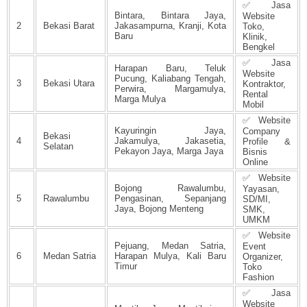
✅ Jasa
Bintara, Bintara Jaya,
Website
2
Bekasi Barat
Jakasampurna, Kranji, Kota
Toko,
Baru
Klinik,
Bengkel
✅ Jasa
Harapan Baru, Teluk
Website
Pucung, Kaliabang Tengah,
3
Bekasi Utara
Kontraktor,
Perwira, Margamulya,
Rental
Marga Mulya
Mobil
✅ Website
Kayuringin Jaya,
Company
Bekasi
4
Jakamulya, Jakasetia,
Profile &
Selatan
Pekayon Jaya, Marga Jaya
Bisnis
Online
✅ Website
Bojong Rawalumbu,
Yayasan,
5
Rawalumbu
Pengasinan, Sepanjang
SD/MI,
Jaya, Bojong Menteng
SMK,
UMKM
✅ Website
Pejuang, Medan Satria,
Event
6
Medan Satria
Harapan Mulya, Kali Baru
Organizer,
Timur
Toko
Fashion
✅ Jasa
Website