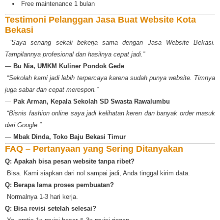
Free maintenance 1 bulan
Testimoni Pelanggan Jasa Buat Website Kota
Bekasi
️
“Saya senang sekali bekerja sama dengan Jasa Website Bekasi.
Tampilannya profesional dan hasilnya cepat jadi.”
—
Bu Nia, UMKM Kuliner Pondok Gede
️
“Sekolah kami jadi lebih terpercaya karena sudah punya website. Timnya
juga sabar dan cepat merespon.”
—
Pak Arman, Kepala Sekolah SD Swasta Rawalumbu
️
“Bisnis fashion online saya jadi kelihatan keren dan banyak order masuk
dari Google.”
—
Mbak Dinda, Toko Baju Bekasi Timur
FAQ – Pertanyaan yang Sering Ditanyakan
Q: Apakah bisa pesan website tanpa ribet?
️ Bisa. Kami siapkan dari nol sampai jadi, Anda tinggal kirim data.
Q: Berapa lama proses pembuatan?
️ Normalnya 1-3 hari kerja.
Q: Bisa revisi setelah selesai?