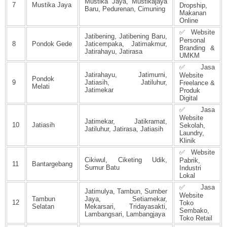
Mustika Jaya, Mustikajaya
7
Mustika Jaya
Dropship,
Baru, Pedurenan, Cimuning
Makanan
Online
✅ Website
Jatibening, Jatibening Baru,
Personal
8
Pondok Gede
Jaticempaka, Jatimakmur,
Branding &
Jatirahayu, Jatirasa
UMKM
✅ Jasa
Jatirahayu, Jatimurni,
Website
Pondok
9
Jatiasih, Jatiluhur,
Freelance &
Melati
Jatimekar
Produk
Digital
✅ Jasa
Website
Jatimekar, Jatikramat,
10
Jatiasih
Sekolah,
Jatiluhur, Jatirasa, Jatiasih
Laundry,
Klinik
✅ Website
Cikiwul, Ciketing Udik,
Pabrik,
11
Bantargebang
Sumur Batu
Industri
Lokal
✅ Jasa
Jatimulya, Tambun, Sumber
Website
Tambun
Jaya, Setiamekar,
12
Toko
Selatan
Mekarsari, Tridayasakti,
Sembako,
Lambangsari, Lambangjaya
Toko Retail