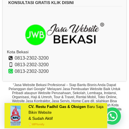
KONSULTASI GRATIS KLIK DISINI
Kota Bekasi
0813-2302-3200
0813-2302-3200
0813-2302-3200
“Jasa Website Bekasi Profesional – Siap Bantu Bisnis Anda Dapat
Pelanggan dari Google” Melayani Jasa Pembuatan Website Baik Untuk
Pribadi ataupun Website Perusahaan, Sekolah, Lembaga, Instansi,
Organisasi, Haji & Umroh, Tour & Travel, Rental Mobil, Toko Online,
Website Jasa Kontraktor, Jasa Servis, Home Care dll. silahkan Bisa
Hubungi CS kami di No Hp/Wa: 0813-2302-3200 Untuk Wilayah Kota
CV. Restu Fadhil Gas & Oksigen
Baru Saja
Bekasi, Jakarta, Tangerang, Serang, Depok, Sukabumi dan Seluruh Kota
Bikin Website
Besar di Indonesia
& Sudah Aktif
Copyright © 2018
Jasa Website Bekasi
WPfomify