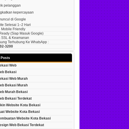
ik pelanggan
gkatkan kepercayaan
muncul di Google
te Selesai 1–2 Hari
Mobile Friendly
eady (siap Masuk Google)
s SSL & Keamanan
ung Terhubung Ke WhatsApp :
02-3200
 Posts
ekasi Web
eb Bekasi
ekasi Web Murah
eb Bekasi Murah
eb Murah Bekasi
eb Bekasi Terdekat
ikin Website Kota Bekasi
uat Website Kota Bekasi
embuatan Website Kota Bekasi
esign Web Bekasi Terdekat