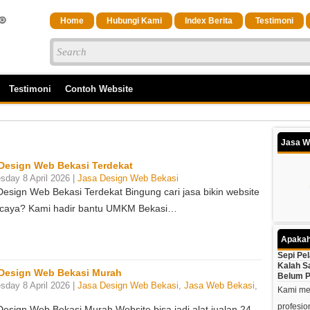
Home
Hubungi Kami
Index Berita
Testimoni
Testimoni
Contoh Website
Jasa W
Design Web Bekasi Terdekat
day 8 April 2026 |
Jasa Design Web Bekasi
Design Web Bekasi Terdekat Bingung cari jasa bikin website
rcaya? Kami hadir bantu UMKM Bekasi…
Apakah
Sepi Pe
Kalah S
Design Web Bekasi Murah
Belum P
day 8 April 2026 |
Jasa Design Web Bekasi
,
Jasa Web Bekasi
,
Kami mem
profesio
Design Web Bekasi Murah Website bisa jadi alat jualan 24