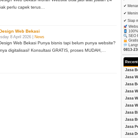
✔ Menar
Gak perlu capek terus…
✔ Menin
✔ Siap 
Websi
Design Web Bekasi
100% 
SEO R
day 8 April 2026 |
News
Grati
Design Web Bekasi Punya bisnis tapi belum punya website?
Langs
0813-23
nya digitalisasi! Konsultasi GRATIS, proses MUDAH,…
Recent
Jasa B
Jasa W
Jasa B
Jasa W
Jasa W
Jasa W
Jasa B
Jasa B
Jasa P
Jasa D