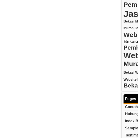
Pemb
Jas
Bekasi M
Murah
J
Webs
Bekasi
Pemb
Web
Mur
Bekasi
W
Website 
Beka
Pages
Contoh
Hubung
Index B
Sample
Testim