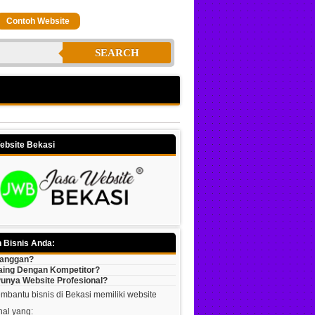
Contoh Website
SEARCH
ebsite Bekasi
 Bisnis Anda:
langgan?
aing Dengan Kompetitor?
unya Website Profesional?
bantu bisnis di Bekasi memiliki website
nal yang: