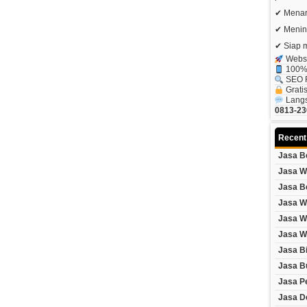
✔ Menar
✔ Menin
✔ Siap 
Websi
100% 
SEO R
Grati
Langs
0813-23
Recent
Jasa B
Jasa W
Jasa B
Jasa W
Jasa W
Jasa W
Jasa B
Jasa B
Jasa P
Jasa D