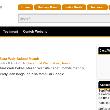
Home
Hubungi Kami
Index Berita
Testimoni
Testimoni
Contoh Website
Jasa W
Buat Web Bekasi Murah
day 8 April 2026 |
Jasa Buat Web Bekasi
,
News
Buat Web Bekasi Murah Website cepat, mobile friendly,
eady, dan langsung bisa tampil di Google…
Apakah
Sepi Pe
Kalah S
Belum P
Kami mem
profesio