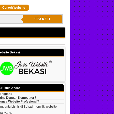
Contoh Website
SEARCH
ebsite Bekasi
 Bisnis Anda:
langgan?
aing Dengan Kompetitor?
unya Website Profesional?
bantu bisnis di Bekasi memiliki website
nal yang: