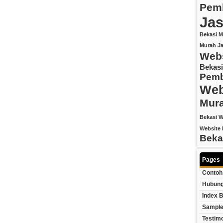
Pemb
Jas
Bekasi M
Murah
J
Webs
Bekasi
Pemb
Web
Mur
Bekasi
W
Website 
Beka
Pages
Contoh
Hubung
Index B
Sample
Testim