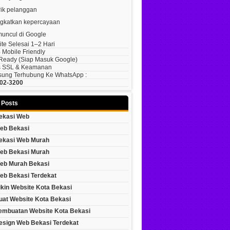
ik pelanggan
gkatkan kepercayaan
muncul di Google
te Selesai 1–2 Hari
Mobile Friendly
eady (siap Masuk Google)
s SSL & Keamanan
ung Terhubung Ke WhatsApp :
02-3200
 Posts
ekasi Web
eb Bekasi
ekasi Web Murah
eb Bekasi Murah
eb Murah Bekasi
eb Bekasi Terdekat
ikin Website Kota Bekasi
uat Website Kota Bekasi
embuatan Website Kota Bekasi
esign Web Bekasi Terdekat