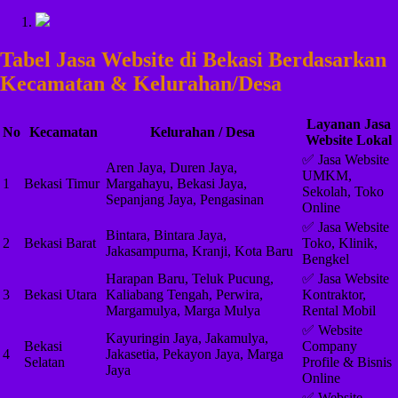
Tabel Jasa Website di Bekasi Berdasarkan
Kecamatan & Kelurahan/Desa
Layanan Jasa
No
Kecamatan
Kelurahan / Desa
Website Lokal
✅ Jasa Website
Aren Jaya, Duren Jaya,
UMKM,
1
Bekasi Timur
Margahayu, Bekasi Jaya,
Sekolah, Toko
Sepanjang Jaya, Pengasinan
Online
✅ Jasa Website
Bintara, Bintara Jaya,
2
Bekasi Barat
Toko, Klinik,
Jakasampurna, Kranji, Kota Baru
Bengkel
Harapan Baru, Teluk Pucung,
✅ Jasa Website
3
Bekasi Utara
Kaliabang Tengah, Perwira,
Kontraktor,
Margamulya, Marga Mulya
Rental Mobil
✅ Website
Kayuringin Jaya, Jakamulya,
Bekasi
Company
4
Jakasetia, Pekayon Jaya, Marga
Selatan
Profile & Bisnis
Jaya
Online
✅ Website