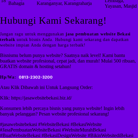
18
Lembaga,
Bahagia
Karanganyar, Karangraharja
Yayasan, Masjid
Hubungi Kami Sekarang!
Jangan ragu untuk menggunakan
jasa pembuatan website Bekasi
terbaik
untuk bisnis Anda. Hubungi kami sekarang dan dapatkan
website impian Anda dengan harga terbaik!
Bisnismu belum punya website? Saatnya naik level! Kami bantu
buatkan website profesional, cepat jadi, dan murah! Mulai 500 ribuan,
GRATIS domain & hosting setahun!
Hp/Wa:
0813-2302-3200
Atau Klik Dibawah ini Untuk Langsung Order:
Klik: https://jasawebsitebekasi.biz.id/
Konsumen lebih percaya bisnis yang punya website! Ingin lebih
banyak pelanggan? Pesan website profesional sekarang!
#jasawebsitebekasi #WebsiteBekasi #BekasiWebsite
#JasaPembuatanWebsiteBekasi #WebsiteMurahBekasi
#BuatWebsiteBekasi #BekasiDesignWebsite #BikinWebsitediBekasi