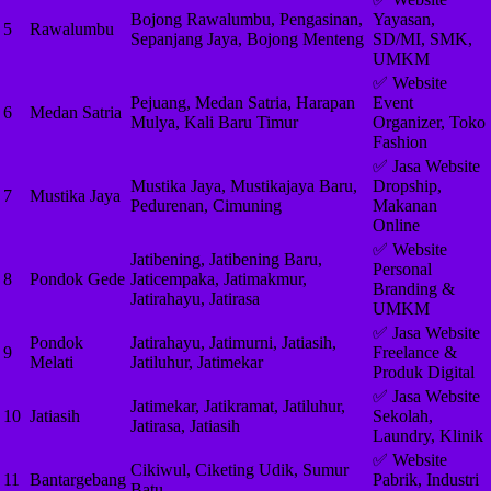
Bojong Rawalumbu, Pengasinan,
Yayasan,
5
Rawalumbu
Sepanjang Jaya, Bojong Menteng
SD/MI, SMK,
UMKM
✅ Website
Pejuang, Medan Satria, Harapan
Event
6
Medan Satria
Mulya, Kali Baru Timur
Organizer, Toko
Fashion
✅ Jasa Website
Mustika Jaya, Mustikajaya Baru,
Dropship,
7
Mustika Jaya
Pedurenan, Cimuning
Makanan
Online
✅ Website
Jatibening, Jatibening Baru,
Personal
8
Pondok Gede
Jaticempaka, Jatimakmur,
Branding &
Jatirahayu, Jatirasa
UMKM
✅ Jasa Website
Pondok
Jatirahayu, Jatimurni, Jatiasih,
9
Freelance &
Melati
Jatiluhur, Jatimekar
Produk Digital
✅ Jasa Website
Jatimekar, Jatikramat, Jatiluhur,
10
Jatiasih
Sekolah,
Jatirasa, Jatiasih
Laundry, Klinik
✅ Website
Cikiwul, Ciketing Udik, Sumur
11
Bantargebang
Pabrik, Industri
Batu