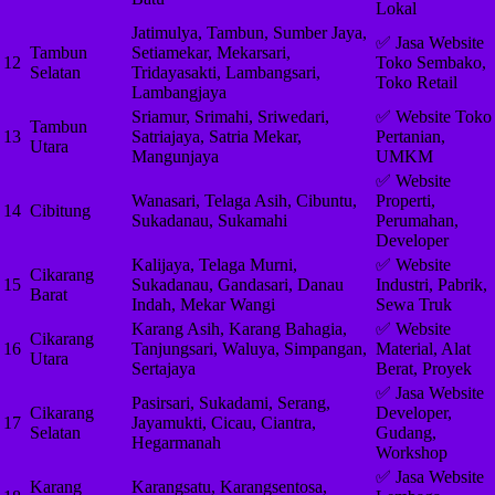
Lokal
Jatimulya, Tambun, Sumber Jaya,
✅ Jasa Website
Tambun
Setiamekar, Mekarsari,
12
Toko Sembako,
Selatan
Tridayasakti, Lambangsari,
Toko Retail
Lambangjaya
Sriamur, Srimahi, Sriwedari,
✅ Website Toko
Tambun
13
Satriajaya, Satria Mekar,
Pertanian,
Utara
Mangunjaya
UMKM
✅ Website
Wanasari, Telaga Asih, Cibuntu,
Properti,
14
Cibitung
Sukadanau, Sukamahi
Perumahan,
Developer
Kalijaya, Telaga Murni,
✅ Website
Cikarang
15
Sukadanau, Gandasari, Danau
Industri, Pabrik,
Barat
Indah, Mekar Wangi
Sewa Truk
Karang Asih, Karang Bahagia,
✅ Website
Cikarang
16
Tanjungsari, Waluya, Simpangan,
Material, Alat
Utara
Sertajaya
Berat, Proyek
✅ Jasa Website
Pasirsari, Sukadami, Serang,
Cikarang
Developer,
17
Jayamukti, Cicau, Ciantra,
Selatan
Gudang,
Hegarmanah
Workshop
✅ Jasa Website
Karang
Karangsatu, Karangsentosa,