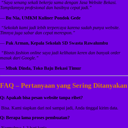
️
“Saya senang sekali bekerja sama dengan Jasa Website Bekasi.
Tampilannya profesional dan hasilnya cepat jadi.”
—
Bu Nia, UMKM Kuliner Pondok Gede
️
“Sekolah kami jadi lebih terpercaya karena sudah punya website.
Timnya juga sabar dan cepat merespon.”
—
Pak Arman, Kepala Sekolah SD Swasta Rawalumbu
️
“Bisnis fashion online saya jadi kelihatan keren dan banyak order
masuk dari Google.”
—
Mbak Dinda, Toko Baju Bekasi Timur
FAQ – Pertanyaan yang Sering Ditanyakan
Q: Apakah bisa pesan website tanpa ribet?
️ Bisa. Kami siapkan dari nol sampai jadi, Anda tinggal kirim data.
Q: Berapa lama proses pembuatan?
️ Normalnya 1-3 hari kerja.