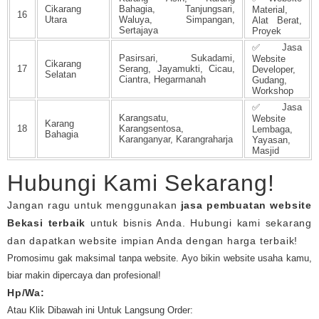
Cikarang
Bahagia, Tanjungsari,
Material,
16
Utara
Waluya, Simpangan,
Alat Berat,
Sertajaya
Proyek
✅ Jasa
Pasirsari, Sukadami,
Website
Cikarang
17
Serang, Jayamukti, Cicau,
Developer,
Selatan
Ciantra, Hegarmanah
Gudang,
Workshop
✅ Jasa
Karangsatu,
Website
Karang
18
Karangsentosa,
Lembaga,
Bahagia
Karanganyar, Karangraharja
Yayasan,
Masjid
Hubungi Kami Sekarang!
Jangan ragu untuk menggunakan
jasa pembuatan website
Bekasi terbaik
untuk bisnis Anda. Hubungi kami sekarang
dan dapatkan website impian Anda dengan harga terbaik!
Promosimu gak maksimal tanpa website. Ayo bikin website usaha kamu,
biar makin dipercaya dan profesional!
Hp/Wa:
0813-2302-3200
Atau Klik Dibawah ini Untuk Langsung Order: