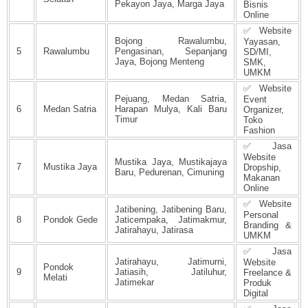
Pekayon Jaya, Marga Jaya
Bisnis
Online
✅ Website
Bojong Rawalumbu,
Yayasan,
5
Rawalumbu
Pengasinan, Sepanjang
SD/MI,
Jaya, Bojong Menteng
SMK,
UMKM
✅ Website
Pejuang, Medan Satria,
Event
6
Medan Satria
Harapan Mulya, Kali Baru
Organizer,
Timur
Toko
Fashion
✅ Jasa
Website
Mustika Jaya, Mustikajaya
7
Mustika Jaya
Dropship,
Baru, Pedurenan, Cimuning
Makanan
Online
✅ Website
Jatibening, Jatibening Baru,
Personal
8
Pondok Gede
Jaticempaka, Jatimakmur,
Branding &
Jatirahayu, Jatirasa
UMKM
✅ Jasa
Jatirahayu, Jatimurni,
Website
Pondok
9
Jatiasih, Jatiluhur,
Freelance &
Melati
Jatimekar
Produk
Digital