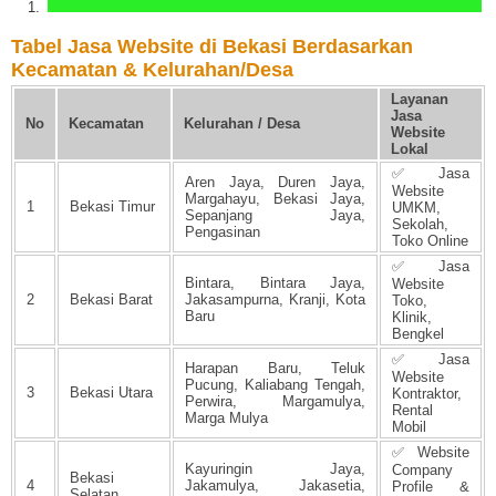
Tabel Jasa Website di Bekasi Berdasarkan
Kecamatan & Kelurahan/Desa
Layanan
Jasa
No
Kecamatan
Kelurahan / Desa
Website
Lokal
✅ Jasa
Aren Jaya, Duren Jaya,
Website
Margahayu, Bekasi Jaya,
1
Bekasi Timur
UMKM,
Sepanjang Jaya,
Sekolah,
Pengasinan
Toko Online
✅ Jasa
Bintara, Bintara Jaya,
Website
2
Bekasi Barat
Jakasampurna, Kranji, Kota
Toko,
Baru
Klinik,
Bengkel
✅ Jasa
Harapan Baru, Teluk
Website
Pucung, Kaliabang Tengah,
3
Bekasi Utara
Kontraktor,
Perwira, Margamulya,
Rental
Marga Mulya
Mobil
✅ Website
Kayuringin Jaya,
Company
Bekasi
4
Jakamulya, Jakasetia,
Profile &
Selatan