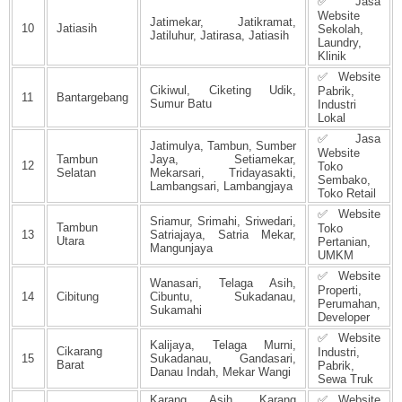
✅ Jasa
Website
Jatimekar, Jatikramat,
10
Jatiasih
Sekolah,
Jatiluhur, Jatirasa, Jatiasih
Laundry,
Klinik
✅ Website
Cikiwul, Ciketing Udik,
Pabrik,
11
Bantargebang
Sumur Batu
Industri
Lokal
✅ Jasa
Jatimulya, Tambun, Sumber
Website
Tambun
Jaya, Setiamekar,
12
Toko
Selatan
Mekarsari, Tridayasakti,
Sembako,
Lambangsari, Lambangjaya
Toko Retail
✅ Website
Sriamur, Srimahi, Sriwedari,
Tambun
Toko
13
Satriajaya, Satria Mekar,
Utara
Pertanian,
Mangunjaya
UMKM
✅ Website
Wanasari, Telaga Asih,
Properti,
14
Cibitung
Cibuntu, Sukadanau,
Perumahan,
Sukamahi
Developer
✅ Website
Kalijaya, Telaga Murni,
Cikarang
Industri,
15
Sukadanau, Gandasari,
Barat
Pabrik,
Danau Indah, Mekar Wangi
Sewa Truk
Karang Asih, Karang
✅ Website