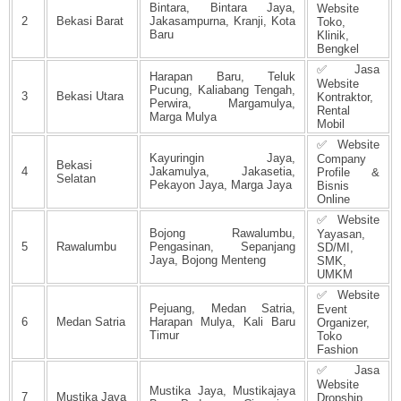
Bintara, Bintara Jaya,
Website
2
Bekasi Barat
Jakasampurna, Kranji, Kota
Toko,
Baru
Klinik,
Bengkel
✅ Jasa
Harapan Baru, Teluk
Website
Pucung, Kaliabang Tengah,
3
Bekasi Utara
Kontraktor,
Perwira, Margamulya,
Rental
Marga Mulya
Mobil
✅ Website
Kayuringin Jaya,
Company
Bekasi
4
Jakamulya, Jakasetia,
Profile &
Selatan
Pekayon Jaya, Marga Jaya
Bisnis
Online
✅ Website
Bojong Rawalumbu,
Yayasan,
5
Rawalumbu
Pengasinan, Sepanjang
SD/MI,
Jaya, Bojong Menteng
SMK,
UMKM
✅ Website
Pejuang, Medan Satria,
Event
6
Medan Satria
Harapan Mulya, Kali Baru
Organizer,
Timur
Toko
Fashion
✅ Jasa
Website
Mustika Jaya, Mustikajaya
7
Mustika Jaya
Dropship,