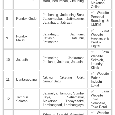
Baru, Pedurenan, Cimuning
Makanan
Online
✅ Website
Jatibening, Jatibening Baru,
Personal
8
Pondok Gede
Jaticempaka, Jatimakmur,
Branding &
Jatirahayu, Jatirasa
UMKM
✅ Jasa
Jatirahayu, Jatimurni,
Website
Pondok
9
Jatiasih, Jatiluhur,
Freelance &
Melati
Jatimekar
Produk
Digital
✅ Jasa
Website
Jatimekar, Jatikramat,
10
Jatiasih
Sekolah,
Jatiluhur, Jatirasa, Jatiasih
Laundry,
Klinik
✅ Website
Cikiwul, Ciketing Udik,
Pabrik,
11
Bantargebang
Sumur Batu
Industri
Lokal
✅ Jasa
Jatimulya, Tambun, Sumber
Website
Tambun
Jaya, Setiamekar,
12
Toko
Selatan
Mekarsari, Tridayasakti,
Sembako,
Lambangsari, Lambangjaya
Toko Retail
✅ Website
Sriamur, Srimahi, Sriwedari,