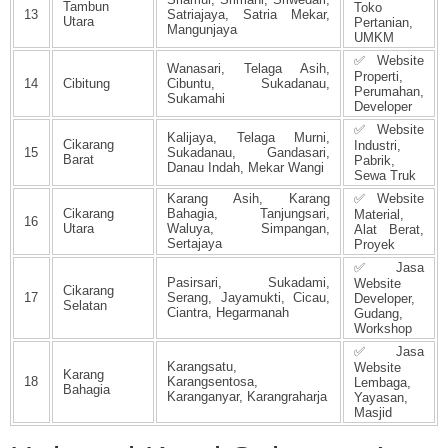
Tambun
Toko
13
Satriajaya, Satria Mekar,
Utara
Pertanian,
Mangunjaya
UMKM
✅ Website
Wanasari, Telaga Asih,
Properti,
14
Cibitung
Cibuntu, Sukadanau,
Perumahan,
Sukamahi
Developer
✅ Website
Kalijaya, Telaga Murni,
Cikarang
Industri,
15
Sukadanau, Gandasari,
Barat
Pabrik,
Danau Indah, Mekar Wangi
Sewa Truk
Karang Asih, Karang
✅ Website
Cikarang
Bahagia, Tanjungsari,
Material,
16
Utara
Waluya, Simpangan,
Alat Berat,
Sertajaya
Proyek
✅ Jasa
Pasirsari, Sukadami,
Website
Cikarang
17
Serang, Jayamukti, Cicau,
Developer,
Selatan
Ciantra, Hegarmanah
Gudang,
Workshop
✅ Jasa
Karangsatu,
Website
Karang
18
Karangsentosa,
Lembaga,
Bahagia
Karanganyar, Karangraharja
Yayasan,
Masjid