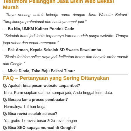
Testimoni Pelanggan Jasa Bikin Web Bekasi
Murah
️
“Saya senang sekali bekerja sama dengan Jasa Website Bekasi.
Tampilannya profesional dan hasilnya cepat jadi.”
—
Bu Nia, UMKM Kuliner Pondok Gede
️
“Sekolah kami jadi lebih terpercaya karena sudah punya website. Timnya
juga sabar dan cepat merespon.”
—
Pak Arman, Kepala Sekolah SD Swasta Rawalumbu
️
“Bisnis fashion online saya jadi kelihatan keren dan banyak order masuk
dari Google.”
—
Mbak Dinda, Toko Baju Bekasi Timur
FAQ – Pertanyaan yang Sering Ditanyakan
Q: Apakah bisa pesan website tanpa ribet?
️ Bisa. Kami siapkan dari nol sampai jadi, Anda tinggal kirim data.
Q: Berapa lama proses pembuatan?
️ Normalnya 1-3 hari kerja.
Q: Bisa revisi setelah selesai?
️ Ya, gratis 1x revisi besar & 3x revisi ringan.
Q: Bisa SEO supaya muncul di Google?